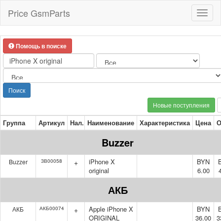
Price GsmParts
Toggl
naviga
Помощь в поиске
Поиск
Новые поступления
Группа
Артикул
Нал.
Наименование
Характеристика
Цена
О
Buzzer
iPhone X
BYN
Buzzer
ЗВ00058
+
original
6.00
АКБ
Apple iPhone X
BYN
АКБ
АКБ00074
+
ORIGINAL
36.00
3