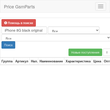
Price GsmParts
Toggl
naviga
Помощь в поиске
Поиск
Новые поступления
↑
Группа
Артикул
Нал.
Наименование
Характеристика
Цена
Опт