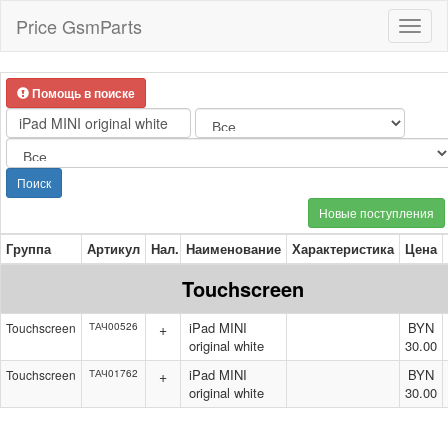
Price GsmParts
Toggl
naviga
Помощь в поиске
Поиск
Новые поступления
Группа
Артикул
Нал.
Наименование
Характеристика
Цена
Touchscreen
iPad MINI
BYN
Touchscreen
ТАЧ00526
+
original white
30.00
iPad MINI
BYN
Touchscreen
ТАЧ01762
+
original white
30.00