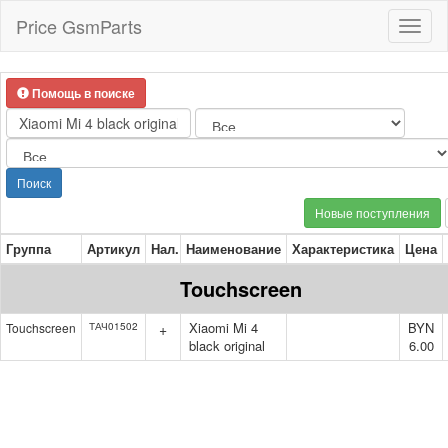
Price GsmParts
Toggl
naviga
Помощь в поиске
Поиск
Новые поступления
Группа
Артикул
Нал.
Наименование
Характеристика
Цена
Touchscreen
Xiaomi Mi 4
BYN
Touchscreen
ТАЧ01502
+
black original
6.00