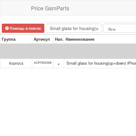
Price GsmParts
Помощь в поиске
Группа
Артикул
Нал.
Наименование
Small glass for housing(up+down) iPho
Корпуса
КОРП00398
+