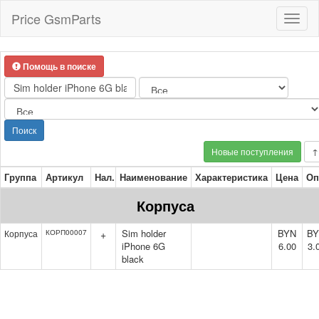
Price GsmParts
Toggl
naviga
Помощь в поиске
Поиск
Новые поступления
↑
Группа
Артикул
Нал.
Наименование
Характеристика
Цена
Оп
Корпуса
Sim holder
BYN
B
Корпуса
КОРП00007
+
iPhone 6G
6.00
3.
black