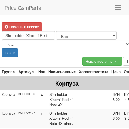
Price GsmParts
Toggl
naviga
Помощь в поиске
Поиск
Новые поступления
↑
Группа
Артикул
Нал.
Наименование
Характеристика
Цена
Оп
Корпуса
Sim holder
BYN
B
Корпуса
КОРП00456
+
Xiaomi Redmi
6.00
4.
Note 4X
Sim holder
BYN
B
Корпуса
КОРП00477
+
Xiaomi Redmi
6.00
3.
Note 4X black