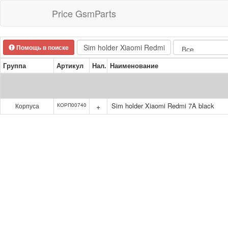
Price GsmParts
Помощь в поиске
Группа
Артикул
Нал.
Наименование
Sim holder Xiaomi Redmi 7A black
Корпуса
КОРП00740
+