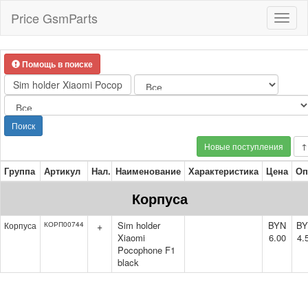
Price GsmParts
Toggl
naviga
Помощь в поиске
Поиск
Новые поступления
↑
Группа
Артикул
Нал.
Наименование
Характеристика
Цена
Оп
Корпуса
Sim holder
BYN
B
Корпуса
КОРП00744
+
Xiaomi
6.00
4.
Pocophone F1
black