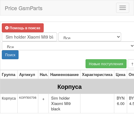
Price GsmParts
Toggl
naviga
Помощь в поиске
Поиск
Новые поступления
↑
Группа
Артикул
Нал.
Наименование
Характеристика
Цена
Оп
Корпуса
Sim holder
BYN
B
Корпуса
КОРП00706
+
Xiaomi Mi9
6.00
4.
black