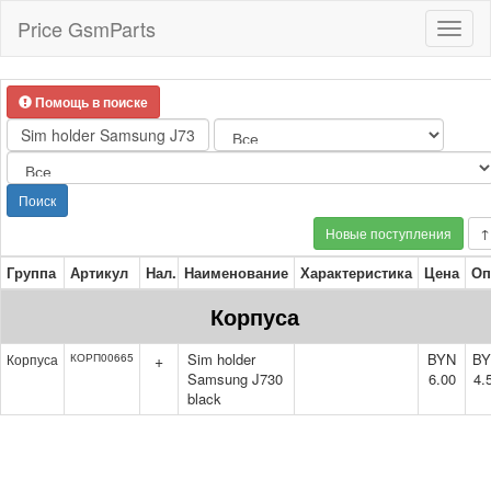
Price GsmParts
Toggl
naviga
Помощь в поиске
Поиск
Новые поступления
↑
Группа
Артикул
Нал.
Наименование
Характеристика
Цена
Оп
Корпуса
Sim holder
BYN
B
Корпуса
КОРП00665
+
Samsung J730
6.00
4.
black