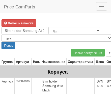
Price GsmParts
Toggl
naviga
Помощь в поиске
Поиск
Новые поступления
↑
Группа
Артикул
Нал.
Наименование
Характеристика
Цена
Оп
Корпуса
Sim holder
BYN
B
Корпуса
КОРП00599
+
Samsung A10
6.00
4.
black