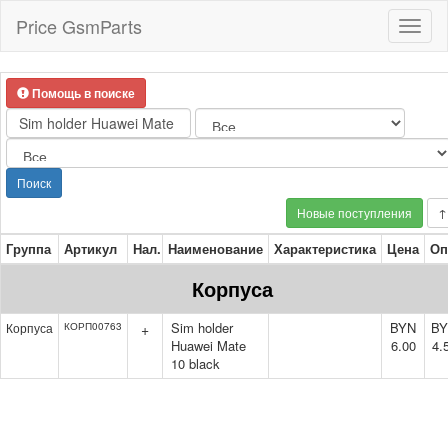
Price GsmParts
Toggl
naviga
Помощь в поиске
Поиск
Новые поступления
↑
Группа
Артикул
Нал.
Наименование
Характеристика
Цена
Оп
Корпуса
Sim holder
BYN
B
Корпуса
КОРП00763
+
Huawei Mate
6.00
4.
10 black