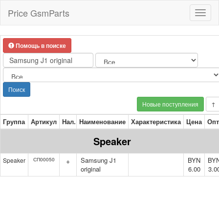
Price GsmParts
Toggl
naviga
Помощь в поиске
Поиск
Новые поступления
↑
Группа
Артикул
Нал.
Наименование
Характеристика
Цена
Опт
Speaker
Samsung J1
BYN
BY
Speaker
СП00050
+
original
6.00
3.0