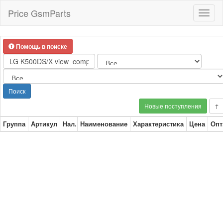
Price GsmParts
Toggl
naviga
Помощь в поиске
Поиск
Новые поступления
↑
Группа
Артикул
Нал.
Наименование
Характеристика
Цена
Опт