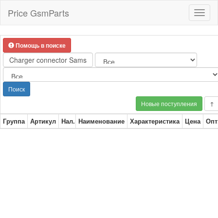
Price GsmParts
Toggl
naviga
Помощь в поиске
Поиск
Новые поступления
↑
Группа
Артикул
Нал.
Наименование
Характеристика
Цена
Опт