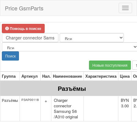
Price GsmParts
Toggl
naviga
Помощь в поиске
Поиск
Новые поступления
Группа
Артикул
Нал.
Наименование
Характеристика
Цена
О
Разъёмы
Charger
BYN
B
Разъёмы
РЗАР00118
+
connector
3.00
2
Samsung S6
/A310 original