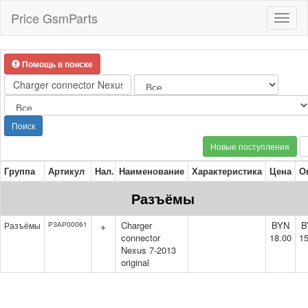
Price GsmParts
Toggl
naviga
Помощь в поиске
Поиск
Новые поступления
Группа
Артикул
Нал.
Наименование
Характеристика
Цена
О
Разъёмы
Charger
BYN
B
Разъёмы
РЗАР00061
+
connector
18.00
15
Nexus 7-2013
original