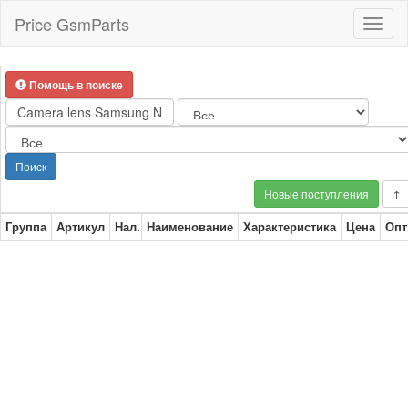
Price GsmParts
Toggl
naviga
Помощь в поиске
Поиск
Новые поступления
↑
Группа
Артикул
Нал.
Наименование
Характеристика
Цена
Опт