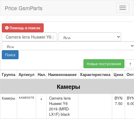
Price GsmParts
Toggl
naviga
Помощь в поиске
Поиск
Новые поступления
↑
Группа
Артикул
Нал.
Наименование
Характеристика
Цена
Опт
Камеры
Camera lens
BYN
BY
Камеры
КАМ00079
+
Huawei Y6
7.50
6.0
2019 (MRD-
LX1F) black