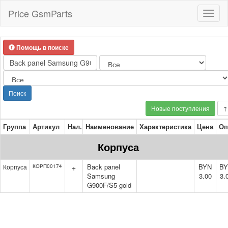
Price GsmParts
Toggl
naviga
Помощь в поиске
Поиск
Новые поступления
↑
Группа
Артикул
Нал.
Наименование
Характеристика
Цена
Оп
Корпуса
Back panel
BYN
B
Корпуса
КОРП00174
+
Samsung
3.00
3.
G900F/S5 gold