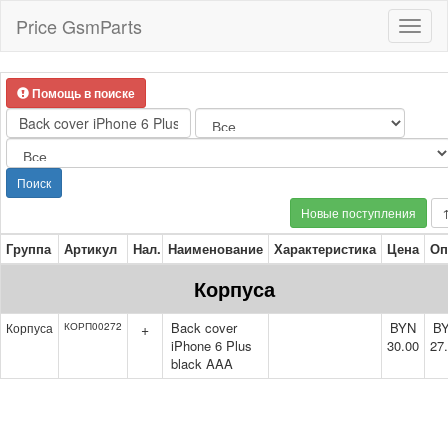
Price GsmParts
Toggl
naviga
Помощь в поиске
Поиск
Новые поступления
Группа
Артикул
Нал.
Наименование
Характеристика
Цена
Оп
Корпуса
Back cover
BYN
B
Корпуса
КОРП00272
+
iPhone 6 Plus
30.00
27
black AAA