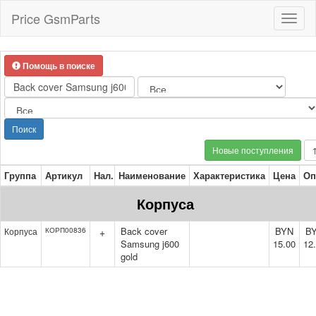
Price GsmParts
Toggl
naviga
Помощь в поиске
Поиск
Новые поступления
Группа
Артикул
Нал.
Наименование
Характеристика
Цена
Оп
Корпуса
Back cover
BYN
B
Корпуса
КОРП00836
+
Samsung j600
15.00
12
gold