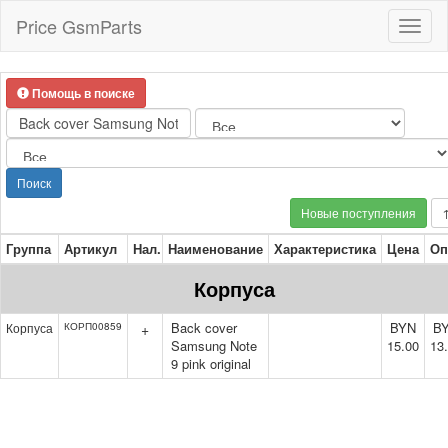
Price GsmParts
Toggl
naviga
Помощь в поиске
Поиск
Новые поступления
Группа
Артикул
Нал.
Наименование
Характеристика
Цена
Оп
Корпуса
Back cover
BYN
B
Корпуса
КОРП00859
+
Samsung Note
15.00
13
9 pink original