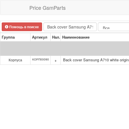
Price GsmParts
Помощь в поиске
Группа
Артикул
Нал.
Наименование
Back cover Samsung A710 white origin
Корпуса
КОРП00090
+