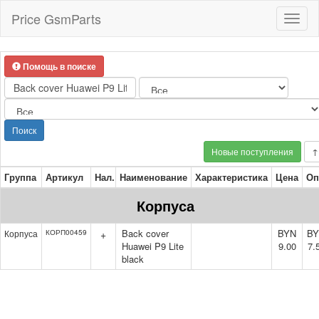
Price GsmParts
Toggl
naviga
Помощь в поиске
Поиск
Новые поступления
↑
Группа
Артикул
Нал.
Наименование
Характеристика
Цена
Оп
Корпуса
Back cover
BYN
B
Корпуса
КОРП00459
+
Huawei P9 Lite
9.00
7.
black