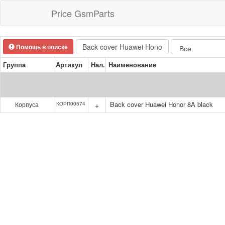
Price GsmParts
Помощь в поиске
Группа
Артикул
Нал.
Наименование
Back cover Huawei Honor 8A black
Корпуса
КОРП00574
+