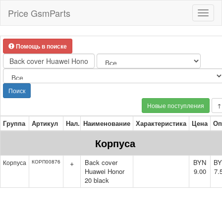
Price GsmParts
Toggl
naviga
Помощь в поиске
Поиск
Новые поступления
↑
Группа
Артикул
Нал.
Наименование
Характеристика
Цена
Оп
Корпуса
Back cover
BYN
B
Корпуса
КОРП00876
+
Huawei Honor
9.00
7.
20 black