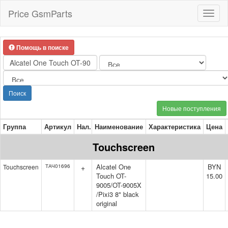
Price GsmParts
Toggl
naviga
Помощь в поиске
Поиск
Новые поступления
Группа
Артикул
Нал.
Наименование
Характеристика
Цена
Touchscreen
Alcatel One
BYN
Touchscreen
ТАЧ01696
+
Touch OT-
15.00
9005/OT-9005X
/Pixi3 8" black
original