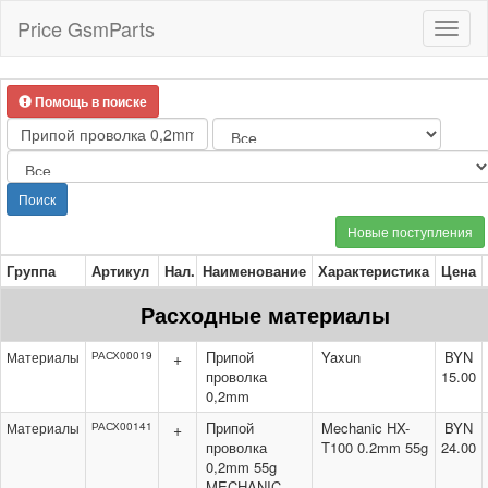
Price GsmParts
Toggl
naviga
Помощь в поиске
Поиск
Новые поступления
Группа
Артикул
Нал.
Наименование
Характеристика
Цена
Расходные материалы
Припой
Yaxun
BYN
Материалы
РАСХ00019
+
проволка
15.00
0,2mm
Припой
Mechanic HX-
BYN
Материалы
РАСХ00141
+
проволка
T100 0.2mm 55g
24.00
0,2mm 55g
MECHANIC